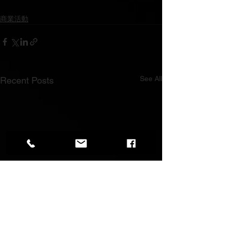
商業活動
See All
Recent Posts