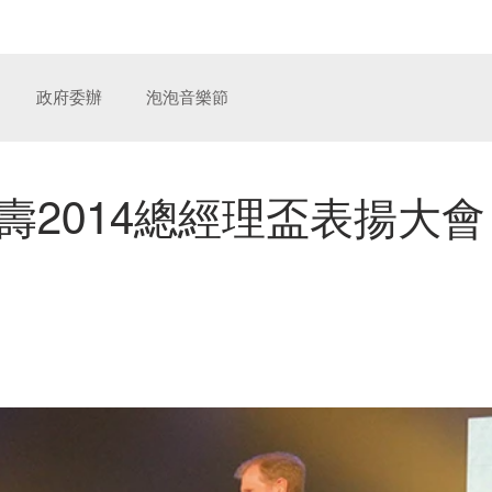
奧汀整合行銷傳播
服
政府委辦
泡泡音樂節
壽2014總經理盃表揚大會