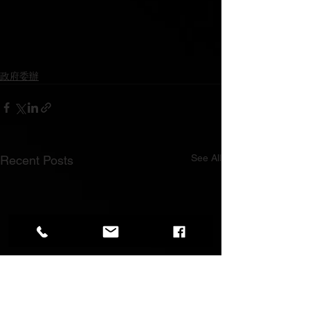
政府委辦
See All
Recent Posts