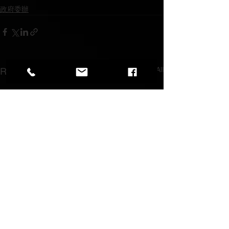
政府委辦
See All
Recent Posts