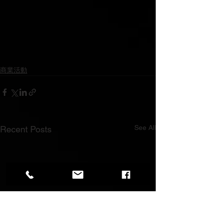
商業活動
See All
Recent Posts