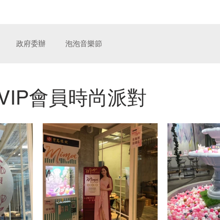
奧汀整合行銷傳播
服
政府委辦
泡泡音樂節
VIP會員時尚派對