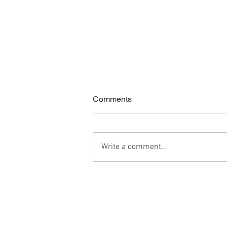
Comments
Write a comment...
飛浩科技2021年終尾牙
Phone：+886 2 2747-2800
Fax：+886 2 2747-2900
E-Mail：
odin@odinimc.com.tw