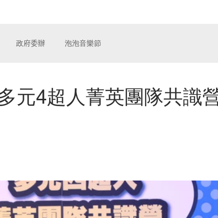
奧汀整合行銷傳播
服
政府委辦
泡泡音樂節
多元4超人菁英團隊共識