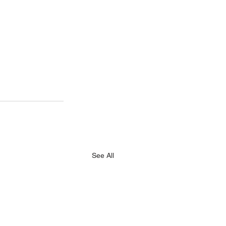
See All