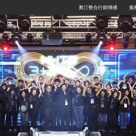
奧汀整合行銷傳播
服