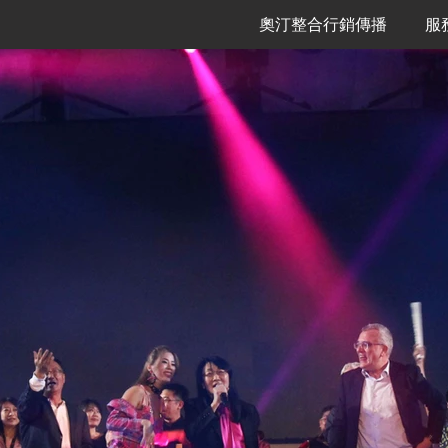
奧汀整合行銷傳播
服