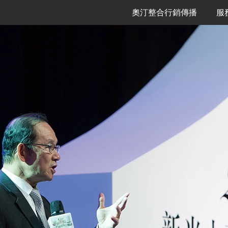
奧汀整合行銷傳播
服