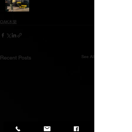
OAK木樂
See All
Recent Posts