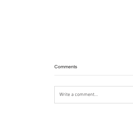
Comments
Write a comment...
金山財神廟2023感恩餐會
Phone：+886 2 2747-2800
Fax：+886 2 2747-2900