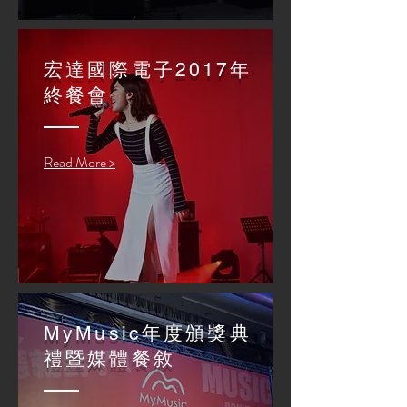
宏達國際電子2017年
終餐會
Read More >
MyMusic年度頒獎典
禮暨媒體餐敘